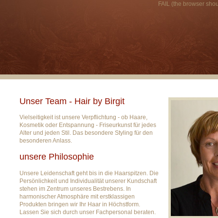
FAIL (the browser shoul
Unser Team - Hair by Birgit
Vielseitigkeit ist unsere Verpflichtung - ob Haare,
Kosmetik oder Entspannung - Friseurkunst für jedes
Alter und jeden Stil. Das besondere Styling für den
besonderen Anlass.
unsere Philosophie
Unsere Leidenschaft geht bis in die Haarspitzen. Die
Persönlichkeit und Individualität unserer Kundschaft
stehen im Zentrum unseres Bestrebens. In
harmonischer Atmosphäre mit erstklassigen
Produkten bringen wir Ihr Haar in Höchstform.
Lassen Sie sich durch unser Fachpersonal beraten.